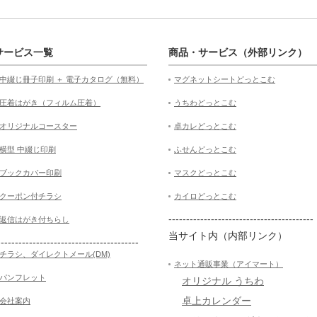
サービス一覧
商品・サービス（外部リンク）
中綴じ冊子印刷 ＋ 電子カタログ（無料）
マグネットシートどっとこむ
圧着はがき（フィルム圧着）
うちわどっとこむ
オリジナルコースター
卓カレどっとこむ
横型 中綴じ印刷
ふせんどっとこむ
ブックカバー印刷
マスクどっとこむ
クーポン付チラシ
カイロどっとこむ
-----------------------------------------
返信はがき付ちらし
当サイト内（内部リンク）
----------------------------------------
チラシ、ダイレクトメール(DM)
ネット通販事業（アイマート）
パンフレット
オリジナル うちわ
卓上カレンダー
会社案内