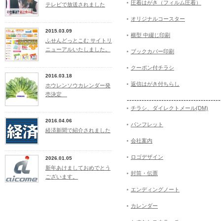
圧着はがき（フィルム圧着）
テレビで放送されました
オリジナルコースター
2015.03.09
横型 中綴じ印刷
ふせんどっとこむ サイトリ
ニューアルいたしました。
ブックカバー印刷
クーポン付チラシ
2016.03.18
返信はがき付ちらし
ホウレンソウカレンダー発
売決定
--------------------------------------
チラシ、ダイレクトメール(DM)
2016.04.06
パンフレット
経済新聞で紹介されました
会社案内
ロゴデザイン
2026.01.05
新年あけましておめでとう
封筒・伝票
ございます。
エンディングノート
カレンダー