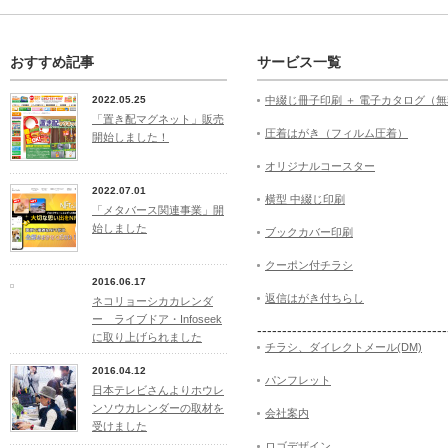
おすすめ記事
サービス一覧
2022.05.25
中綴じ冊子印刷 ＋ 電子カタログ（
「置き配マグネット」販売
圧着はがき（フィルム圧着）
開始しました！
オリジナルコースター
2022.07.01
横型 中綴じ印刷
「メタバース関連事業」開
始しました
ブックカバー印刷
クーポン付チラシ
2016.06.17
返信はがき付ちらし
ネコリョーシカカレンダ
ー ライブドア・Infoseek
--------------------------------------
に取り上げられました
チラシ、ダイレクトメール(DM)
2016.04.12
パンフレット
日本テレビさんよりホウレ
ンソウカレンダーの取材を
会社案内
受けました
ロゴデザイン