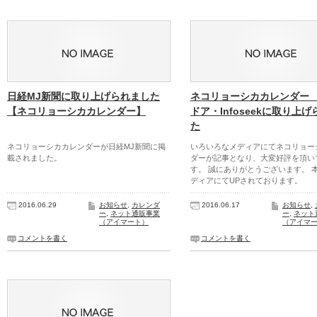
日経MJ新聞に取り上げられました
ネコリョーシカカレンダー
【ネコリョーシカカレンダー】
ドア・Infoseekに取り上
た
ネコリョーシカカレンダーが日経MJ新聞に掲
いろいろなメディアにてネコリョー
載されました。
ダーが記事となり、大変好評を頂い
す。 誠にありがとうございます。 
ディアにてUPされております。
2016.06.29
お知らせ
,
カレンダ
2016.06.17
お知らせ
,
ー
,
ネット通販事業
ー
,
ネット
（アイマート）
（アイマ
コメントを書く
コメントを書く