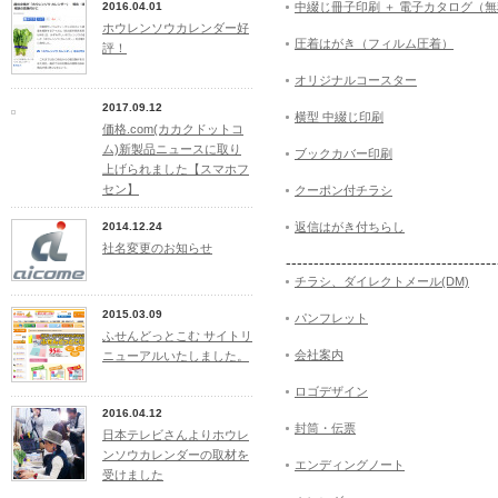
2016.04.01
中綴じ冊子印刷 ＋ 電子カタログ（
ホウレンソウカレンダー好
圧着はがき（フィルム圧着）
評！
オリジナルコースター
2017.09.12
横型 中綴じ印刷
価格.com(カカクドットコ
ム)新製品ニュースに取り
ブックカバー印刷
上げられました【スマホフ
セン】
クーポン付チラシ
2014.12.24
返信はがき付ちらし
社名変更のお知らせ
--------------------------------------
チラシ、ダイレクトメール(DM)
2015.03.09
パンフレット
ふせんどっとこむ サイトリ
会社案内
ニューアルいたしました。
ロゴデザイン
2016.04.12
封筒・伝票
日本テレビさんよりホウレ
ンソウカレンダーの取材を
エンディングノート
受けました