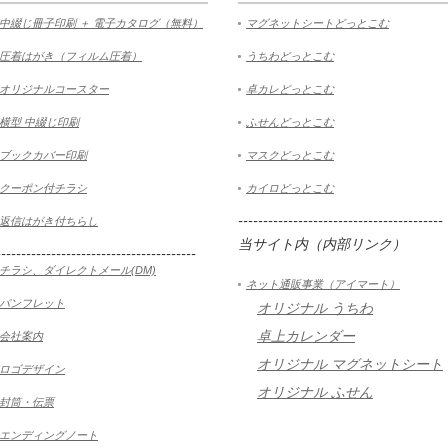
中綴じ冊子印刷 ＋ 電子カタログ（無料）
マグネットシートどっとこむ
圧着はがき（フィルム圧着）
うちわどっとこむ
オリジナルコースター
卓カレどっとこむ
横型 中綴じ印刷
ふせんどっとこむ
ブックカバー印刷
マスクどっとこむ
クーポン付チラシ
カイロどっとこむ
-----------------------------------------
返信はがき付ちらし
当サイト内（内部リンク）
----------------------------------------
チラシ、ダイレクトメール(DM)
ネット通販事業（アイマート）
パンフレット
オリジナル うちわ
卓上カレンダー
会社案内
オリジナル マグネットシート
ロゴデザイン
オリジナル ふせん
封筒・伝票
エンディングノート