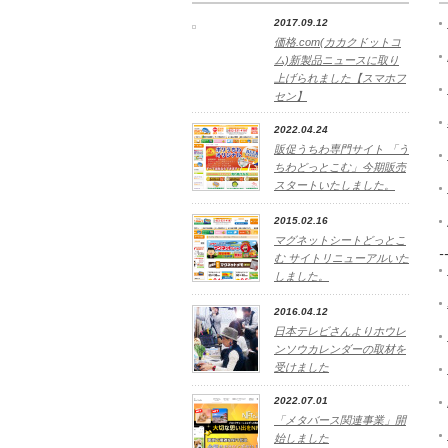
2017.09.12
価格.com(カカクドットコ
ム)新製品ニュースに取り
上げられました【スマホフ
セン】
2022.04.24
販促うちわ専門サイト 「う
ちわどっとこむ」今期販売
スタートいたしました。
2015.02.16
マグネットシートどっとこ
-
む サイトリニューアルいた
しました。
2016.04.12
日本テレビさんよりホウレ
ンソウカレンダーの取材を
受けました
2022.07.01
「メタバース関連事業」開
始しました