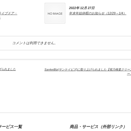
2022年 12月 27日
ライブドア・
年末年始休暇のお知らせ（12/29～1/4）
た
コメントは利用できません。
げられました
SankeiBiz(サンケイビズ)に取り上げられました【視力検査クリー
ー
サービス一覧
商品・サービス（外部リンク）