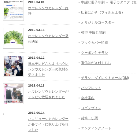
2016.04.01
中綴じ冊子印刷 ＋ 電子カタログ（
ホウレンソウカレンダー好
圧着はがき（フィルム圧着）
評！
オリジナルコースター
2016.03.18
横型 中綴じ印刷
ホウレンソウカレンダー発
売決定
ブックカバー印刷
クーポン付チラシ
2016.04.12
返信はがき付ちらし
日本テレビさんよりホウレ
ンソウカレンダーの取材を
--------------------------------------
受けました
チラシ、ダイレクトメール(DM)
2016.04.13
パンフレット
ホウレンソウカレンダーが
テレビで放送されました
会社案内
ロゴデザイン
2016.06.14
封筒・伝票
ネコリョーシカカレンダー
が各サイトに取り上げられ
エンディングノート
ました