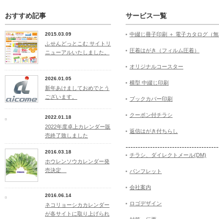
おすすめ記事
サービス一覧
2015.03.09
中綴じ冊子印刷 ＋ 電子カタログ（
ふせんどっとこむ サイトリ
圧着はがき（フィルム圧着）
ニューアルいたしました。
オリジナルコースター
2026.01.05
横型 中綴じ印刷
新年あけましておめでとう
ございます。
ブックカバー印刷
クーポン付チラシ
2022.01.18
2022年度卓上カレンダー販
返信はがき付ちらし
売終了致しました
--------------------------------------
2016.03.18
チラシ、ダイレクトメール(DM)
ホウレンソウカレンダー発
売決定
パンフレット
会社案内
2016.06.14
ロゴデザイン
ネコリョーシカカレンダー
が各サイトに取り上げられ