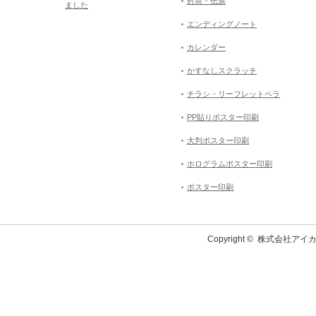
封筒・伝票
ました
エンディングノート
カレンダー
かすなしスクラッチ
チラシ・リーフレットペラ
PP貼りポスター印刷
大判ポスター印刷
ホログラムポスター印刷
ポスター印刷
Copyright ©
株式会社アイカ