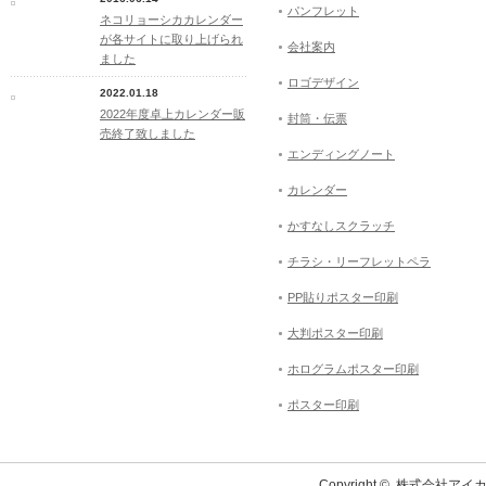
パンフレット
ネコリョーシカカレンダー
が各サイトに取り上げられ
会社案内
ました
ロゴデザイン
2022.01.18
2022年度卓上カレンダー販
封筒・伝票
売終了致しました
エンディングノート
カレンダー
かすなしスクラッチ
チラシ・リーフレットペラ
PP貼りポスター印刷
大判ポスター印刷
ホログラムポスター印刷
ポスター印刷
Copyright ©
株式会社アイカ