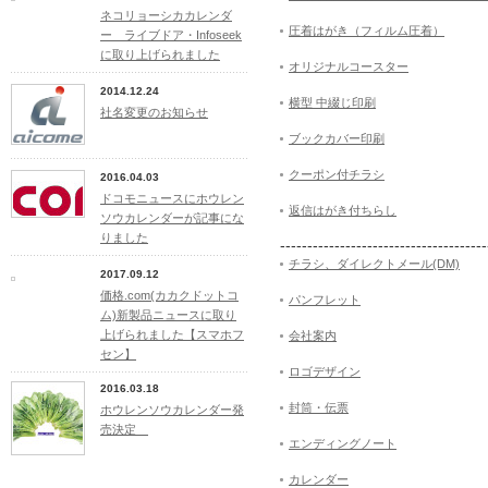
ネコリョーシカカレンダ
圧着はがき（フィルム圧着）
ー ライブドア・Infoseek
に取り上げられました
オリジナルコースター
2014.12.24
横型 中綴じ印刷
社名変更のお知らせ
ブックカバー印刷
クーポン付チラシ
2016.04.03
ドコモニュースにホウレン
返信はがき付ちらし
ソウカレンダーが記事にな
りました
--------------------------------------
チラシ、ダイレクトメール(DM)
2017.09.12
価格.com(カカクドットコ
パンフレット
ム)新製品ニュースに取り
上げられました【スマホフ
会社案内
セン】
ロゴデザイン
2016.03.18
封筒・伝票
ホウレンソウカレンダー発
売決定
エンディングノート
カレンダー