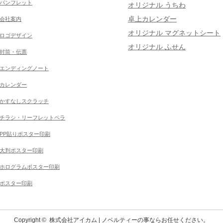
パンフレット
オリジナル うちわ
卓上カレンダー
会社案内
オリジナル マグネットシート
ロゴデザイン
オリジナル ふせん
封筒・伝票
エンディングノート
カレンダー
かすなしスクラッチ
チラシ・リーフレットペラ
PP貼りポスター印刷
大判ポスター印刷
ホログラムポスター印刷
ポスター印刷
Copyright ©
株式会社アイカム | ノベルティーの事ならお任せください。