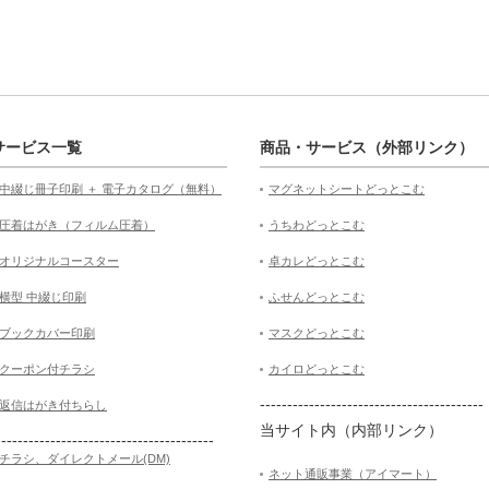
サービス一覧
商品・サービス（外部リンク）
中綴じ冊子印刷 ＋ 電子カタログ（無料）
マグネットシートどっとこむ
圧着はがき（フィルム圧着）
うちわどっとこむ
オリジナルコースター
卓カレどっとこむ
横型 中綴じ印刷
ふせんどっとこむ
ブックカバー印刷
マスクどっとこむ
クーポン付チラシ
カイロどっとこむ
-----------------------------------------
返信はがき付ちらし
当サイト内（内部リンク）
----------------------------------------
チラシ、ダイレクトメール(DM)
ネット通販事業（アイマート）