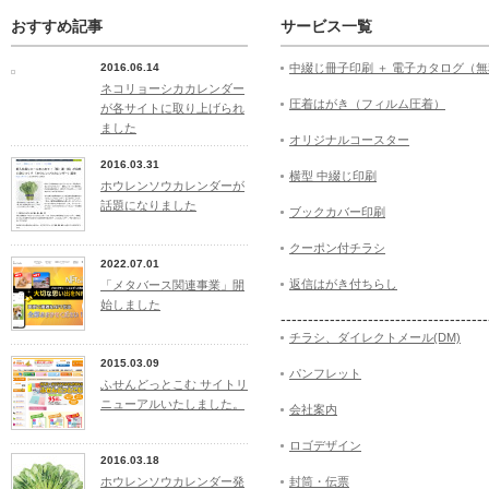
おすすめ記事
サービス一覧
2016.06.14
中綴じ冊子印刷 ＋ 電子カタログ（
ネコリョーシカカレンダー
圧着はがき（フィルム圧着）
が各サイトに取り上げられ
ました
オリジナルコースター
2016.03.31
横型 中綴じ印刷
ホウレンソウカレンダーが
話題になりました
ブックカバー印刷
クーポン付チラシ
2022.07.01
返信はがき付ちらし
「メタバース関連事業」開
始しました
--------------------------------------
チラシ、ダイレクトメール(DM)
2015.03.09
パンフレット
ふせんどっとこむ サイトリ
ニューアルいたしました。
会社案内
ロゴデザイン
2016.03.18
ホウレンソウカレンダー発
封筒・伝票