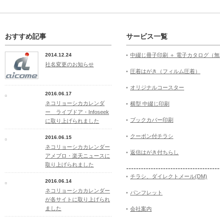
おすすめ記事
サービス一覧
2014.12.24
中綴じ冊子印刷 ＋ 電子カタログ（
社名変更のお知らせ
圧着はがき（フィルム圧着）
オリジナルコースター
2016.06.17
ネコリョーシカカレンダ
横型 中綴じ印刷
ー ライブドア・Infoseek
ブックカバー印刷
に取り上げられました
クーポン付チラシ
2016.06.15
ネコリョーシカカレンダー
返信はがき付ちらし
アメブロ・楽天ニュースに
取り上げられました
--------------------------------------
チラシ、ダイレクトメール(DM)
2016.06.14
ネコリョーシカカレンダー
パンフレット
が各サイトに取り上げられ
ました
会社案内