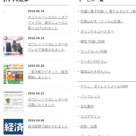
2016.06.15
中綴じ冊子印刷 ＋ 電子カタログ（
ネコリョーシカカレンダー
圧着はがき（フィルム圧着）
アメブロ・楽天ニュースに
取り上げられました
オリジナルコースター
2016.04.13
横型 中綴じ印刷
ホウレンソウカレンダーが
テレビで放送されました
ブックカバー印刷
クーポン付チラシ
2022.05.25
返信はがき付ちらし
「置き配マグネット」販売
開始しました！
--------------------------------------
チラシ、ダイレクトメール(DM)
2016.03.31
パンフレット
ホウレンソウカレンダーが
話題になりました
会社案内
ロゴデザイン
2016.04.06
経済新聞で紹介されました
封筒・伝票