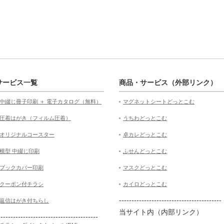
サービス一覧
商品・サービス（外部リンク）
中綴じ冊子印刷 ＋ 電子カタログ（無料）
マグネットシートどっとこむ
圧着はがき（フィルム圧着）
うちわどっとこむ
オリジナルコースター
卓カレどっとこむ
横型 中綴じ印刷
ふせんどっとこむ
ブックカバー印刷
マスクどっとこむ
クーポン付チラシ
カイロどっとこむ
-----------------------------------------
返信はがき付ちらし
当サイト内（内部リンク）
----------------------------------------