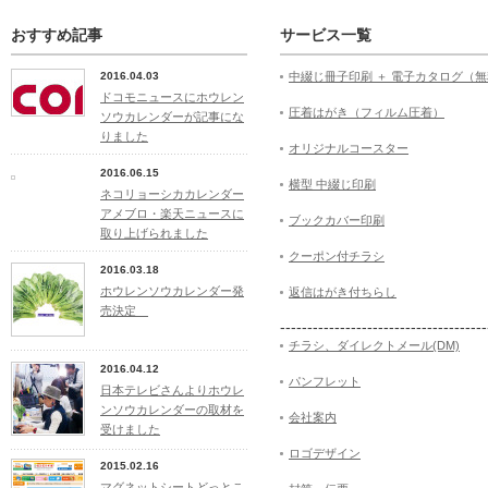
おすすめ記事
サービス一覧
2016.04.03
中綴じ冊子印刷 ＋ 電子カタログ（
ドコモニュースにホウレン
圧着はがき（フィルム圧着）
ソウカレンダーが記事にな
りました
オリジナルコースター
2016.06.15
横型 中綴じ印刷
ネコリョーシカカレンダー
アメブロ・楽天ニュースに
ブックカバー印刷
取り上げられました
クーポン付チラシ
2016.03.18
ホウレンソウカレンダー発
返信はがき付ちらし
売決定
--------------------------------------
チラシ、ダイレクトメール(DM)
2016.04.12
パンフレット
日本テレビさんよりホウレ
ンソウカレンダーの取材を
会社案内
受けました
ロゴデザイン
2015.02.16
マグネットシートどっとこ