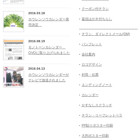
クーポン付チラシ
2016.03.18
返信はがき付ちらし
ホウレンソウカレンダー発
売決定
--------------------------------------
チラシ、ダイレクトメール(DM)
2016.08.19
パンフレット
モノトーンカレンダー
OVOに取り上げられました
会社案内
ロゴデザイン
2016.04.13
ホウレンソウカレンダーが
封筒・伝票
テレビで放送されました
エンディングノート
カレンダー
かすなしスクラッチ
チラシ・リーフレットペラ
PP貼りポスター印刷
大判ポスター印刷