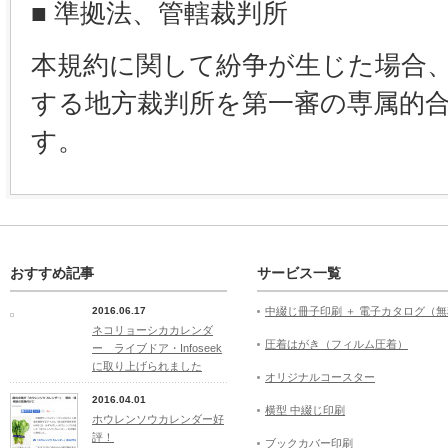
■ 準拠法、管轄裁判所
本規約に関して紛争が生じた場合
する地方裁判所を第一審の専属的
す。
おすすめ記事
サービス一覧
2016.06.17
中綴じ冊子印刷 ＋ 電子カタログ（
ネコリョーシカカレンダ
圧着はがき（フィルム圧着）
ー ライブドア・Infoseek
に取り上げられました
オリジナルコースター
2016.04.01
横型 中綴じ印刷
ホウレンソウカレンダー好
評！
ブックカバー印刷